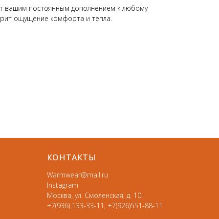
ет вашим постоянным дополнением к любому
арит ощущение комфорта и тепла.
КОНТАКТЫ
Warmwear@mail.ru
Instagram
Москва, ул. Смоленская, д. 10
+7(936) 133-33-11, +7(926)551-88-11