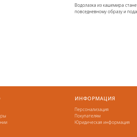
Водолазка из кашемира стан
повседневному образу и под
Ю
ИНФОРМАЦИЯ
Персонализация
ары
Покупателям
нии
Юридическая информация