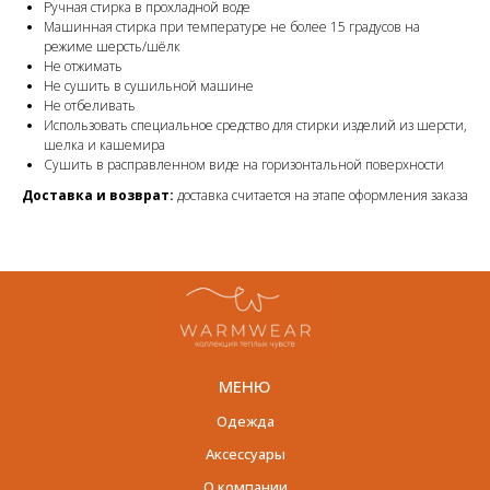
Ручная стирка в прохладной воде
Машинная стирка при температуре не более 15 градусов на
режиме шерсть/шёлк
Не отжимать
Не сушить в сушильной машине
Не отбеливать
Использовать специальное средство для стирки изделий из шерсти,
шелка и кашемира
Сушить в расправленном виде на горизонтальной поверхности
Доставка и возврат:
доставка считается на этапе оформления заказа
МЕНЮ
Одежда
Аксессуары
О компании