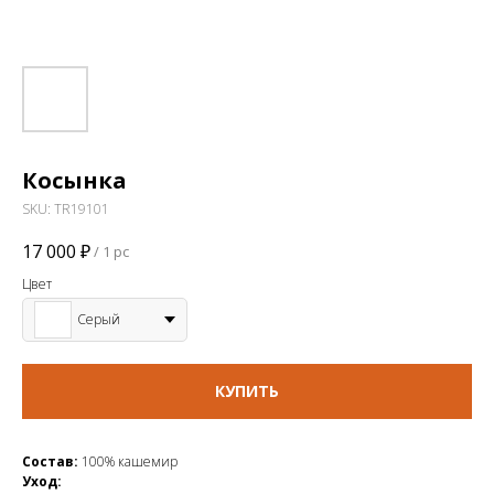
Косынка
SKU:
TR19101
17 000
₽
/
1 pc
Цвет
Серый
КУПИТЬ
Состав:
100% кашемир
Уход: