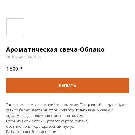
Ароматическая свеча-Облако
SKU:
SS/AR130/69CS
1 500
₽
КУПИТЬ
Так пахнет в только что прибранном доме. Прозрачный воздух и букет
свежих белых цветов на столе. Осталось только зажечь свечу и
отдохнуть под теплым кашемировым пледом.
Верхние ноты: жасмин, розовое дерево, фиалка;
Средние ноты: кедр, древесный мускус.
Базовые ноты: бальзам, ваниль.